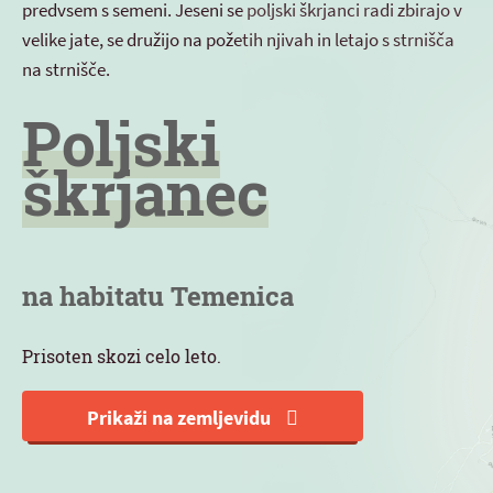
predvsem s semeni. Jeseni se poljski škrjanci radi zbirajo v
velike jate, se družijo na požetih njivah in letajo s strnišča
na strnišče.
Poljski
škrjanec
na habitatu Temenica
Prisoten skozi celo leto.
Prikaži na zemljevidu