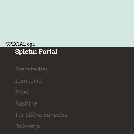
SPECIAL ogr.
Spletni Portal
Predstavitev
Zemljevid
Živali
Rastline
Turistična ponudba
Doživetja