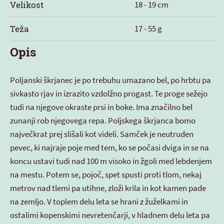
Velikost
18 - 19 cm
Teža
17 - 55 g
Opis
Poljanski škrjanec je po trebuhu umazano bel, po hrbtu pa
sivkasto rjav in izrazito vzdolžno progast. Te proge sežejo
tudi na njegove okraste prsi in boke. Ima značilno bel
zunanji rob njegovega repa. Poljskega škrjanca bomo
največkrat prej slišali kot videli. Samček je neutruden
pevec, ki najraje poje med tem, ko se počasi dviga in se na
koncu ustavi tudi nad 100 m visoko in žgoli med lebdenjem
na mestu. Potem se, pojoč, spet spusti proti tlom, nekaj
metrov nad tlemi pa utihne, zloži krila in kot kamen pade
na zemljo. V toplem delu leta se hrani z žuželkami in
ostalimi kopenskimi nevretenčarji, v hladnem delu leta pa