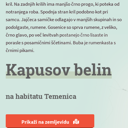
kril. Na zadnjih krilih ima manjšo črno progo, ki poteka od
notranjega roba. Spodnja stran kril podobno kot pri
samcu. Jajčeca samičke odlagajo v manjših skupinah in so
podolgaste, rumene. Gosenice so sprva rumene, z veliko,
črno glavo, po več levitvah postanejo črno lisaste in
porasle s posamičnimi ščetinami. Buba je rumenkasta s
črnimi pikami.
Kapusov belin
na habitatu Temenica
Prikaži na zemljevidu