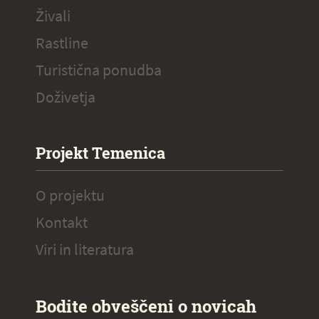
Živali
Rastline
Turistična ponudba
Doživetja
Projekt Temenica
O projektu
Kontakt
Viri in literatura
Bodite obveščeni o novicah