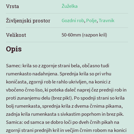
Vrsta
Žuželka
Življenjski prostor
Gozdni rob
,
Polje
,
Travnik
Velikost
50-60mm (razpon kril)
Opis
Samec: krila so z zgornje strani bela, občasno tudi
rumenkasto nadahnjena. Sprednja krila so pri vrhu
koničasta, zgornji rob le rahlo ukrivljen, na konici z
vbočeno črno liso, ki poteka daleč naprej čez prednji rob in
proti zunanjemu delu (brez pik!). Po spodnji strani so krila
bolj rumenkasta, sprednja krila z dvema črnima pikama,
zadnja krila rumenkasta s sivkastim poprhom in brez pik.
Samica: od samca se dobro loči po dveh črnih pikah na
zgornji strani prednjih kril in večjim črnim robom na konici