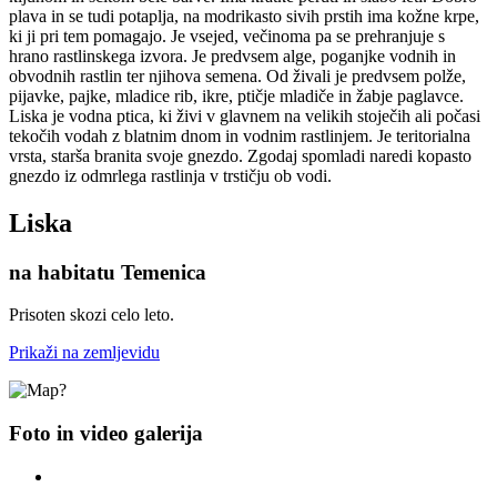
plava in se tudi potaplja, na modrikasto sivih prstih ima kožne krpe,
ki ji pri tem pomagajo. Je vsejed, večinoma pa se prehranjuje s
hrano rastlinskega izvora. Je predvsem alge, poganjke vodnih in
obvodnih rastlin ter njihova semena. Od živali je predvsem polže,
pijavke, pajke, mladice rib, ikre, ptičje mladiče in žabje paglavce.
Liska je vodna ptica, ki živi v glavnem na velikih stoječih ali počasi
tekočih vodah z blatnim dnom in vodnim rastlinjem. Je teritorialna
vrsta, starša branita svoje gnezdo. Zgodaj spomladi naredi kopasto
gnezdo iz odmrlega rastlinja v trstičju ob vodi.
Liska
na habitatu Temenica
Prisoten skozi celo leto.
Prikaži na zemljevidu
Foto in video galerija