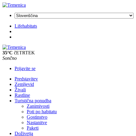
Lifehabitats
35°C
čETRTEK
Sončno
Prijavite se
Predstavitev
Zemljevid
Živali
Rastline
Turistična ponudba
Zanimivosti
Poti po habitatu
Gostinstvo
Nastanitve
Paketi
Doživetja