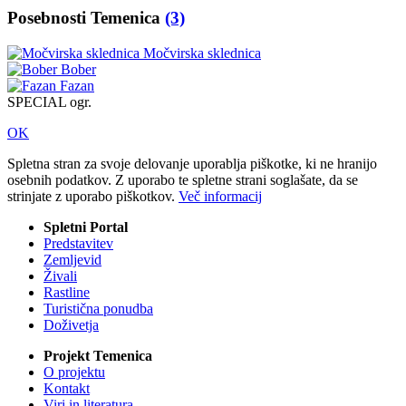
Posebnosti Temenica
(3)
Močvirska sklednica
Bober
Fazan
SPECIAL ogr.
OK
Spletna stran za svoje delovanje uporablja piškotke, ki ne hranijo
osebnih podatkov. Z uporabo te spletne strani soglašate, da se
strinjate z uporabo piškotkov.
Več informacij
Spletni Portal
Predstavitev
Zemljevid
Živali
Rastline
Turistična ponudba
Doživetja
Projekt Temenica
O projektu
Kontakt
Viri in literatura