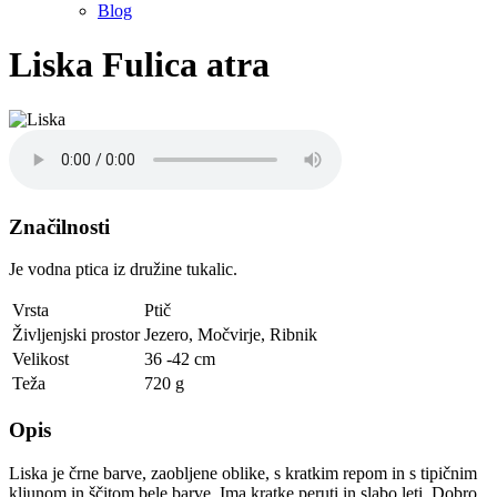
Blog
Liska
Fulica atra
Značilnosti
Je vodna ptica iz družine tukalic.
Vrsta
Ptič
Življenjski prostor
Jezero
,
Močvirje
,
Ribnik
Velikost
36 -42 cm
Teža
720 g
Opis
Liska je črne barve, zaobljene oblike, s kratkim repom in s tipičnim
kljunom in ščitom bele barve. Ima kratke peruti in slabo leti. Dobro