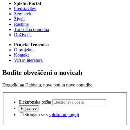
Spletni Portal
Predstavitev
Zemljevid
Živali
Rastline
Turistična ponudba
Doživetja
Projekt Temenica
O projektu
Kontakt
Viri in literatura
Bodite obveščeni o novicah
Dogodki na Habitatu, nove poti in nove ponudbe.
Elektronska pošta
Prijavi se
Strinjam se s
splošnimi pogoji