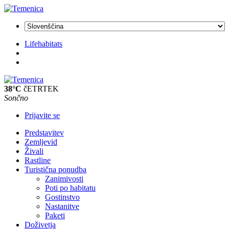
Lifehabitats
38°C
čETRTEK
Sončno
Prijavite se
Predstavitev
Zemljevid
Živali
Rastline
Turistična ponudba
Zanimivosti
Poti po habitatu
Gostinstvo
Nastanitve
Paketi
Doživetja