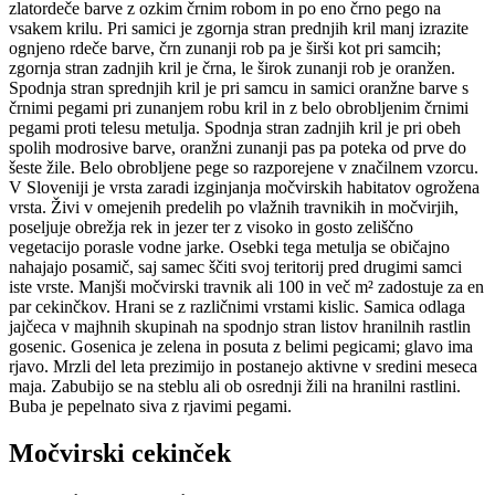
zlatordeče barve z ozkim črnim robom in po eno črno pego na
vsakem krilu. Pri samici je zgornja stran prednjih kril manj izrazite
ognjeno rdeče barve, črn zunanji rob pa je širši kot pri samcih;
zgornja stran zadnjih kril je črna, le širok zunanji rob je oranžen.
Spodnja stran sprednjih kril je pri samcu in samici oranžne barve s
črnimi pegami pri zunanjem robu kril in z belo obrobljenim črnimi
pegami proti telesu metulja. Spodnja stran zadnjih kril je pri obeh
spolih modrosive barve, oranžni zunanji pas pa poteka od prve do
šeste žile. Belo obrobljene pege so razporejene v značilnem vzorcu.
V Sloveniji je vrsta zaradi izginjanja močvirskih habitatov ogrožena
vrsta. Živi v omejenih predelih po vlažnih travnikih in močvirjih,
poseljuje obrežja rek in jezer ter z visoko in gosto zeliščno
vegetacijo porasle vodne jarke. Osebki tega metulja se običajno
nahajajo posamič, saj samec ščiti svoj teritorij pred drugimi samci
iste vrste. Manjši močvirski travnik ali 100 in več m² zadostuje za en
par cekinčkov. Hrani se z različnimi vrstami kislic. Samica odlaga
jajčeca v majhnih skupinah na spodnjo stran listov hranilnih rastlin
gosenic. Gosenica je zelena in posuta z belimi pegicami; glavo ima
rjavo. Mrzli del leta prezimijo in postanejo aktivne v sredini meseca
maja. Zabubijo se na steblu ali ob osrednji žili na hranilni rastlini.
Buba je pepelnato siva z rjavimi pegami.
Močvirski cekinček