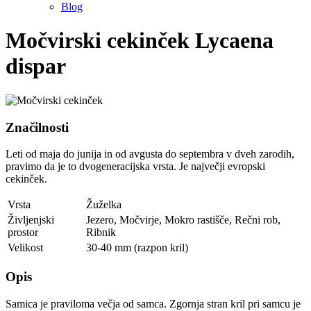
Blog
Močvirski cekinček
Lycaena
dispar
Značilnosti
Leti od maja do junija in od avgusta do septembra v dveh zarodih,
pravimo da je to dvogeneracijska vrsta. Je največji evropski
cekinček.
Vrsta
Žuželka
Življenjski
Jezero
,
Močvirje
,
Mokro rastišče
,
Rečni rob
,
prostor
Ribnik
Velikost
30-40 mm (razpon kril)
Opis
Samica je praviloma večja od samca. Zgornja stran kril pri samcu je