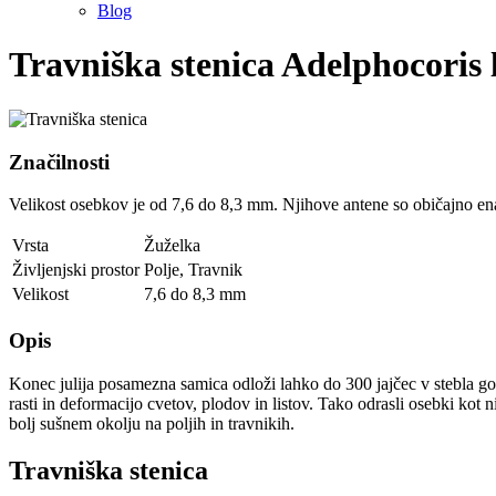
Blog
Travniška stenica
Adelphocoris 
Značilnosti
Velikost osebkov je od 7,6 do 8,3 mm. Njihove antene so običajno enak
Vrsta
Žuželka
Življenjski prostor
Polje
,
Travnik
Velikost
7,6 do 8,3 mm
Opis
Konec julija posamezna samica odloži lahko do 300 jajčec v stebla gosti
rasti in deformacijo cvetov, plodov in listov. Tako odrasli osebki kot 
bolj sušnem okolju na poljih in travnikih.
Travniška stenica