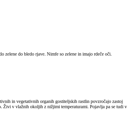
lo zelene do bledo rjave. Nimfe so zelene in imajo rdeče oči.
ivnih in vegetativnih organih gostiteljskih rastlin povzročajo zastoj
. Živi v vlažnih okoljih z nižjimi temperaturami. Pojavlja pa se tudi v