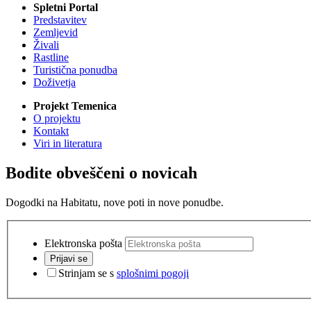
Spletni Portal
Predstavitev
Zemljevid
Živali
Rastline
Turistična ponudba
Doživetja
Projekt Temenica
O projektu
Kontakt
Viri in literatura
Bodite obveščeni o novicah
Dogodki na Habitatu, nove poti in nove ponudbe.
Elektronska pošta
Prijavi se
Strinjam se s
splošnimi pogoji