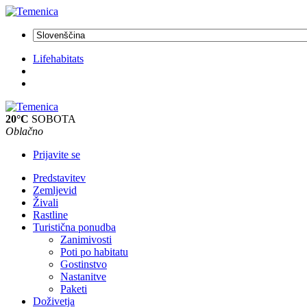
Lifehabitats
20°C
SOBOTA
Oblačno
Prijavite se
Predstavitev
Zemljevid
Živali
Rastline
Turistična ponudba
Zanimivosti
Poti po habitatu
Gostinstvo
Nastanitve
Paketi
Doživetja