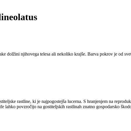
lineolatus
e dolžini njihovega telesa ali nekoliko krajše. Barva pokrov je od svet
teljske rastline, ki je najpogostejša lucerna. S hranjenjem na reprodukt
nife lahko povzročijo na gostiteljskih rastlinah znatno gospodarsko škodo