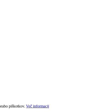
porabo piškotkov.
Več informacij