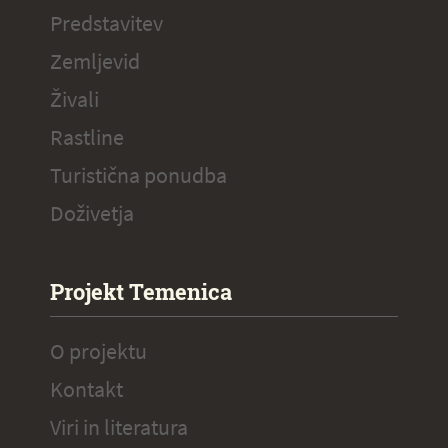
Predstavitev
Zemljevid
Živali
Rastline
Turistična ponudba
Doživetja
Projekt Temenica
O projektu
Kontakt
Viri in literatura