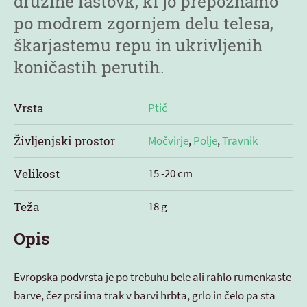
družine lastovk, ki jo prepoznamo
po modrem zgornjem delu telesa,
škarjastemu repu in ukrivljenih
koničastih perutih.
Vrsta
Ptič
Življenjski prostor
Močvirje
,
Polje
,
Travnik
Velikost
15 -20 cm
Teža
18 g
Opis
Evropska podvrsta je po trebuhu bele ali rahlo rumenkaste
barve, čez prsi ima trak v barvi hrbta, grlo in čelo pa sta