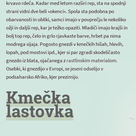
krvavo rdeča. Kadar med letom razširi rep, sta na spodnji
strani vidni dve beli »okenci«. Spola sta podobna po
obarvanosti in obliki, samci imajo v povprečju le nekoliko
ožji in daljši rep, kar je težko opaziti. Mladiči imajo krajši in
bolj top rep, čelo in grlo rjavkaste barve, hrbet pa nima
modrega sijaja. Pogosto gnezdi v kmečkih hišah, hlevih,
lopah, pod mostovi ipd., kjer si par zgradi skodeličasto
gnezdo iz blata, ojačanega z rastlinskim materialom.
Osebki, ki gnezdijo v Evropi, se jeseni odselijo v
podsaharsko Afriko, kjer prezimijo.
Kmečka
lastovka