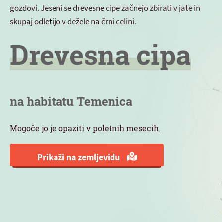
gozdovi. Jeseni se drevesne cipe začnejo zbirati v jate in
skupaj odletijo v dežele na črni celini.
Drevesna cipa
na habitatu Temenica
Mogoče jo je opaziti v poletnih mesecih.
Prikaži na zemljevidu