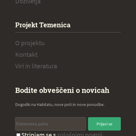
Doživetja
Projekt Temenica
O projektu
Kontakt
Viri in literatura
Bodite obveščeni o novicah
Dogodki na Habitatu, nove poti in nove ponudbe.
Prijavi se
Strinjam se s
splošnimi pogoji