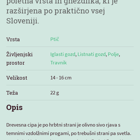
poletna vrsta in gnezdilka, ki je
razširjena po praktično vsej
Sloveniji.
Vrsta
Ptič
Življenjski
Iglasti gozd
,
Listnati gozd
,
Polje
,
prostor
Travnik
Velikost
14 - 16 cm
Teža
22 g
Opis
Drevesna cipa je po hrbtni strani je olivno sivo rjava s
temnimi vzdolžnimi progami, po trebušni strani pa svetla.