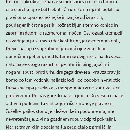
Prsa in boki okraste barve so porisani s črnimi črtami in
ostro prehajajo v bel trebuh. Črne črte na njenih bokih so
praviloma opazno nežnejše in tanjše od izrazitih,
poudarjenih črt na prsih. Rožnat kljun s temno konico in
zgornjim delom je razmeroma močen. Ostrogast krempelj
na zadnjem prstu sivo rdečkastih nog je razmeroma dolg.
Drevesna cipa svoje območje označuje z značilnim
območnim petjem, med katerim se dvigne z vrha drevesa,
nato pa se s togo razprtimi perutmi in bingljajočimi
nogami spusti proti vrhu drugega drevesa. Pravzaprav jo
bomo po tem vedenju najlažje ločili od podobnih vrst ptic.
Drevesna cipa je selivka, ki se spomladi vrne iz Afrike, kjer
preživi zimo. Pri nas gnezdi maja in junija. Drevesna cipa je
aktivna podnevi. Takrat poje in išče hrano, v glavnem
žuželke, pajke, stonoge, deževnike in podobne majhne
nevretenčarje. Živi na gozdnem robu v odprti pokrajini,
kjer se travniki in obdelana tla prepletajo z grmišči in