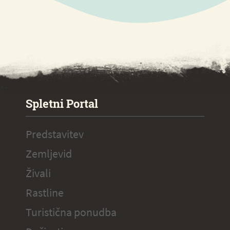
SPECIAL ogr.
Spletni Portal
Predstavitev
Zemljevid
Živali
Rastline
Turistična ponudba