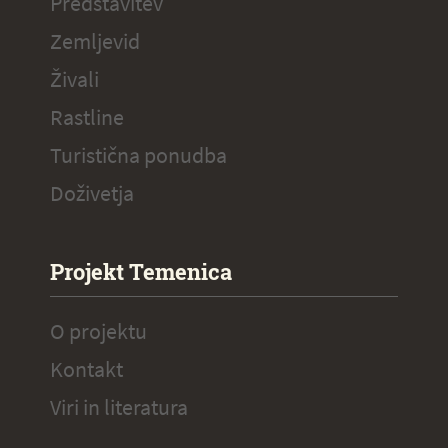
Predstavitev
Zemljevid
Živali
Rastline
Turistična ponudba
Doživetja
Projekt Temenica
O projektu
Kontakt
Viri in literatura