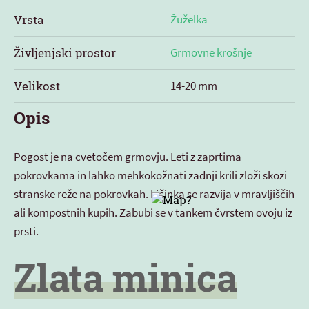
Vrsta
Žuželka
Življenjski prostor
Grmovne krošnje
Velikost
14-20 mm
Opis
Pogost je na cvetočem grmovju. Leti z zaprtima
pokrovkama in lahko mehkokožnati zadnji krili zloži skozi
stranske reže na pokrovkah. Ličinka se razvija v mravljiščih
ali kompostnih kupih. Zabubi se v tankem čvrstem ovoju iz
prsti.
Zlata minica