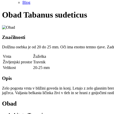
Blog
Obad
Tabanus sudeticus
Značilnosti
Dolžina osebka je od 20 do 25 mm. Oči ima enotno temno rjave. Zadnji
Vrsta
Žuželka
Življenjski prostor
Travnik
Velikost
20-25 mm
Opis
Zelo pogosta vrsta v bližini goveda in konj. Letajo z zelo glasnim br
jajčeca. Valjasta belkasta ličinka živi v tleh in se hrani z gnijočimi ra
Obad