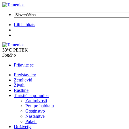
Lifehabitats
33°C
PETEK
Sončno
Prijavite se
Predstavitev
Zemljevid
Živali
Rastline
Turistična ponudba
Zanimivosti
Poti po habitatu
Gostinstvo
Nastanitve
Paketi
Doživetja