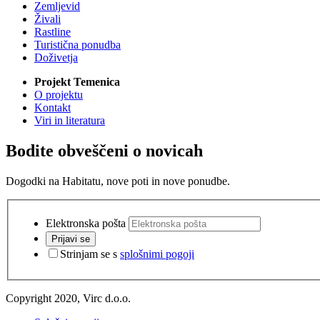
Zemljevid
Živali
Rastline
Turistična ponudba
Doživetja
Projekt Temenica
O projektu
Kontakt
Viri in literatura
Bodite obveščeni o novicah
Dogodki na Habitatu, nove poti in nove ponudbe.
Elektronska pošta
Prijavi se
Strinjam se s
splošnimi pogoji
Copyright 2020, Virc d.o.o.