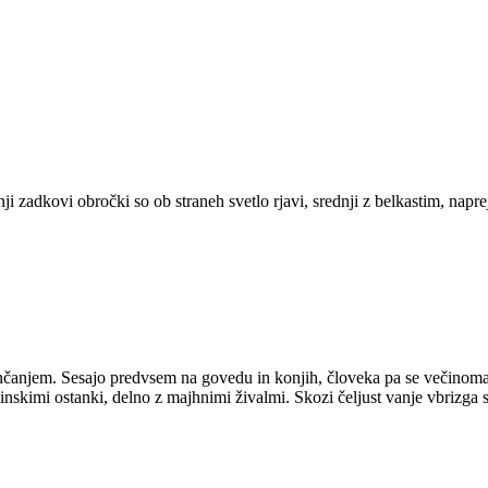
 zadkovi obročki so ob straneh svetlo rjavi, srednji z belkastim, napr
enčanjem. Sesajo predvsem na govedu in konjih, človeka pa se večinoma 
stlinskimi ostanki, delno z majhnimi živalmi. Skozi čeljust vanje vbrizga s