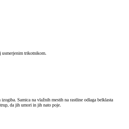
ej usmerjenim trikotnikom.
izogiba. Samica na vlažnih mestih na rastline odlaga belklasta
trup, da jih umori in jih nato poje.