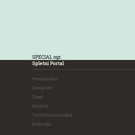
SPECIAL ogr.
Spletni Portal
Predstavitev
Zemljevid
Živali
Rastline
Turistična ponudba
Doživetja