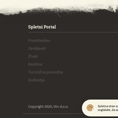
SPECIAL ogr.
Spletni Portal
Predstavitev
Zemljevid
Živali
Rastline
Turistična ponudba
Doživetja
Spletna stran z
Copyright 2020, Virc d.o.o.
soglašate, da s