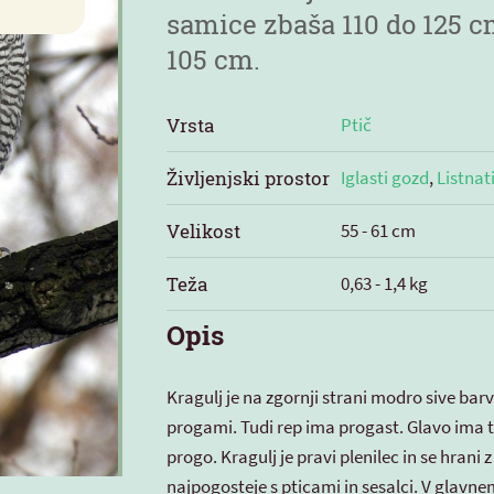
samice zbaša 110 do 125 c
105 cm.
Vrsta
Ptič
Življenjski prostor
Iglasti gozd
,
Listnat
Velikost
55 - 61 cm
Teža
0,63 - 1,4 kg
Opis
Kragulj je na zgornji strani modro sive barve
progami. Tudi rep ima progast. Glavo ima 
progo. Kragulj je pravi plenilec in se hrani
najpogosteje s pticami in sesalci. V glavnem