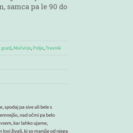
m, samca pa le 90 do
i gozd
,
Močvirje
,
Polje
,
Travnik
, spodaj pa sive ali bele s
temnejšo, nad očmi pa belo
 z vsem, kar lahko ujame,
 lovi živali, ki so manjše od njega