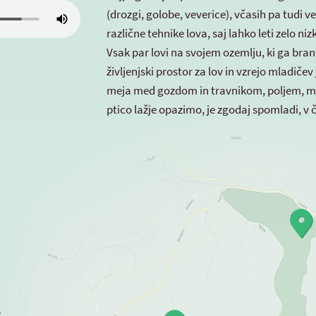
(drozgi, golobe, veverice), včasih pa tudi več
različne tehnike lova, saj lahko leti zelo niz
Vsak par lovi na svojem ozemlju, ki ga bran
življenjski prostor za lov in vzrejo mladičev
meja med gozdom in travnikom, poljem, mo
ptico lažje opazimo, je zgodaj spomladi, v 
a