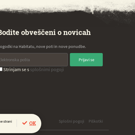
Bodite obveščeni o novicah
ogodki na Habitatu, nove poti in nove ponudbe.
Prijavi se
Strinjam se s
splošnimi pogoji
Splošni pogoji
Piškotki
e strani
OK