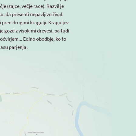
je (zajce, večje race). Razvil je
ko, da presenti nepazljivo žival.
i pred drugimi kragulji. Kraguljev
 je gozd z visokimi drevesi, pa tudi
čvirjem... Edino obodbje, ko to
času parjenja.