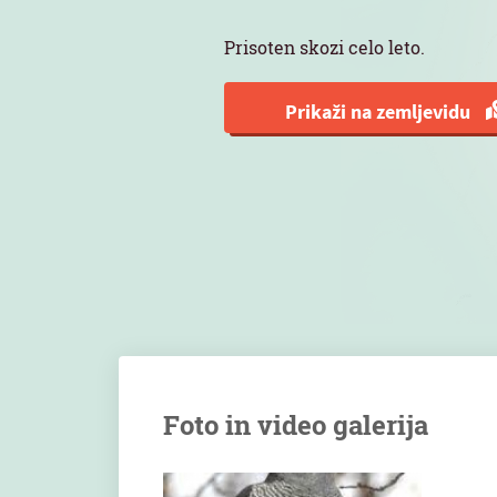
Prisoten skozi celo leto.
Prikaži na zemljevidu
Foto in video galerija