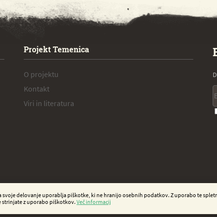
Projekt Temenica
O projektu
D
Kontakt
Viri in literatura
a svoje delovanje uporablja piškotke, ki ne hranijo osebnih podatkov. Z uporabo te spletn
e strinjate z uporabo piškotkov.
Več informacij