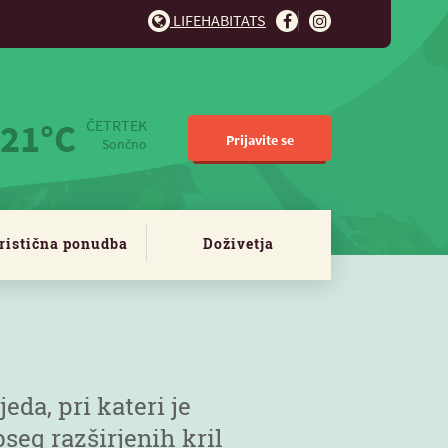
LIFEHABITATS
21°C
ČETRTEK
Prijavite se
Sončno
ristična ponudba
Doživetja
jeda, pri kateri je
seg razširjenih kril