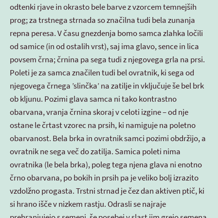
odtenki rjave in okrasto bele barve z vzorcem temnejših
prog; za trstnega strnada so značilna tudi bela zunanja
repna peresa. V času gnezdenja bomo samca zlahka ločili
od samice (in od ostalih vrst), saj ima glavo, sence in lica
povsem črna; črnina pa sega tudi z njegovega grla na prsi.
Poleti je za samca značilen tudi bel ovratnik, ki sega od
njegovega črnega ’slinčka’ na zatilje in vključuje še bel brk
ob kljunu. Pozimi glava samca ni tako kontrastno
obarvana, vranja črnina skoraj v celoti izgine – od nje
ostane le črtast vzorec na prsih, ki namiguje na poletno
obarvanost. Bela brka in ovratnik samci pozimi obdržijo, a
ovratnik ne sega več do zatilja. Samica poleti nima
ovratnika (le bela brka), poleg tega njena glava ni enotno
črno obarvana, po bokih in prsih pa je veliko bolj izrazito
vzdolžno progasta. Trstni strnad je čez dan aktiven ptič, ki
si hrano išče v nizkem rastju. Odrasli se najraje
prehranjujejo s semeni, še posebej v slast jim grejo semena