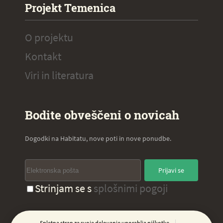
Projekt Temenica
O projektu
Kontakt
Viri in literatura
Bodite obveščeni o novicah
Dogodki na Habitatu, nove poti in nove ponudbe.
Prijavi se
Strinjam se s
splošnimi pogoji
Spletna stran za svoje delovanje uporablja piškotke,