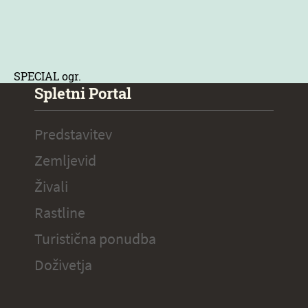
SPECIAL ogr.
Spletni Portal
Predstavitev
Zemljevid
Živali
Rastline
Turistična ponudba
Doživetja