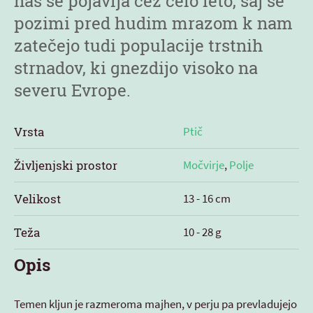
nas se pojavlja čez celo leto, saj se
pozimi pred hudim mrazom k nam
zatečejo tudi populacije trstnih
strnadov, ki gnezdijo visoko na
severu Evrope.
Vrsta
Ptič
Življenjski prostor
Močvirje
,
Polje
Velikost
13 - 16 cm
Teža
10 - 28 g
Opis
Temen kljun je razmeroma majhen, v perju pa prevladujejo