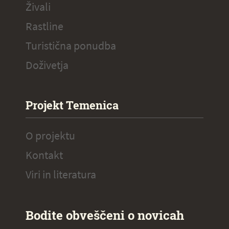
Živali
Rastline
Turistična ponudba
Doživetja
Projekt Temenica
O projektu
Kontakt
Viri in literatura
Bodite obveščeni o novicah