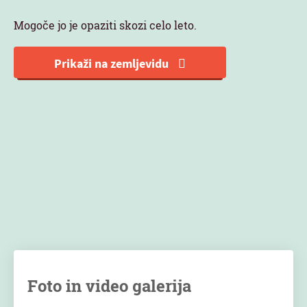
Mogoče jo je opaziti skozi celo leto.
Prikaži na zemljevidu
Foto in video galerija