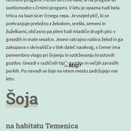
svetlomodre s črnimi progami. V letu je opazna tudi bela
trtica na bazi sicer črnega repa. Je vsejed ptič, ki se
prehranjuje pretežno z želodom, oreški, semeni in
žuželkami, občasno pa pleni tudi mladiče drugih ptic v
gnezdih in male sesalce. Jeseni vztrajno nabira želod in ga
zakopava v skrivališča v tleh daleč naokrog, s čemer ima
pomembno vlogo pri širjenju in vzdrževanju hrastovih
gozdov. Gnezdi v različnih tipih gozdov in večjih zaraslih
parkih. Po navadi se šoje na istem mestu zadržujejo vse
leto.
Šoja
na habitatu Temenica