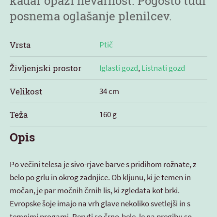
kadar opazi nevarnost. Pogosto tudi
posnema oglašanje plenilcev.
Vrsta
Ptič
Življenjski prostor
Iglasti gozd
,
Listnati gozd
Velikost
34 cm
Teža
160 g
Opis
Po večini telesa je sivo-rjave barve s pridihom rožnate, z
belo po grlu in okrog zadnjice. Ob kljunu, ki je temen in
močan, je par močnih črnih lis, ki zgledata kot brki.
Evropske šoje imajo na vrh glave nekoliko svetlejši in s
temnimi progami. Peruti so črno-bele, le na pregibu so