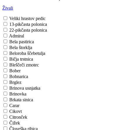
Živali
Veliki hrastov pedic
13-pikčasta polonica
22-pikčasta polonica
Admiral
Bela pastirica
Bela štorklja
Beloroba ščebetulja
Bičja trstnica
Bleščeči zmotec
Bober
Bobnarica
Brglez
Brinova usnjatka
Brinovka
Brkata sinica
Carar
Cikovt
Citronček
Čižek
Človeška ribica