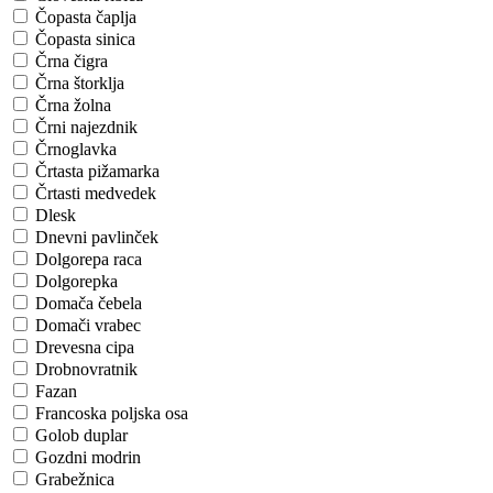
Čopasta čaplja
Čopasta sinica
Črna čigra
Črna štorklja
Črna žolna
Črni najezdnik
Črnoglavka
Črtasta pižamarka
Črtasti medvedek
Dlesk
Dnevni pavlinček
Dolgorepa raca
Dolgorepka
Domača čebela
Domači vrabec
Drevesna cipa
Drobnovratnik
Fazan
Francoska poljska osa
Golob duplar
Gozdni modrin
Grabežnica