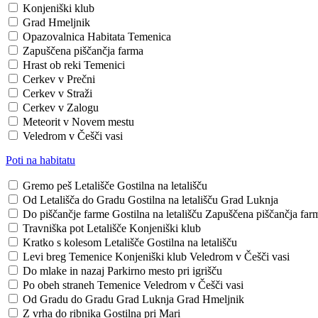
Konjeniški klub
Grad Hmeljnik
Opazovalnica Habitata Temenica
Zapuščena piščančja farma
Hrast ob reki Temenici
Cerkev v Prečni
Cerkev v Straži
Cerkev v Zalogu
Meteorit v Novem mestu
Veledrom v Češči vasi
Poti na habitatu
Gremo peš
Letališče
Gostilna na letališču
Od Letališča do Gradu
Gostilna na letališču
Grad Luknja
Do piščančje farme
Gostilna na letališču
Zapuščena piščančja far
Travniška pot
Letališče
Konjeniški klub
Kratko s kolesom
Letališče
Gostilna na letališču
Levi breg Temenice
Konjeniški klub
Veledrom v Češči vasi
Do mlake in nazaj
Parkirno mesto pri igrišču
Po obeh straneh Temenice
Veledrom v Češči vasi
Od Gradu do Gradu
Grad Luknja
Grad Hmeljnik
Z vrha do ribnika
Gostilna pri Mari