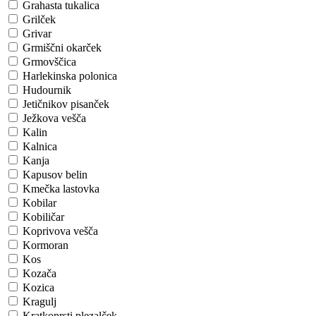
Grahasta tukalica
Grilček
Grivar
Grmiščni okarček
Grmovščica
Harlekinska polonica
Hudournik
Jetičnikov pisanček
Ježkova vešča
Kalin
Kalnica
Kanja
Kapusov belin
Kmečka lastovka
Kobilar
Kobiličar
Koprivova vešča
Kormoran
Kos
Kozača
Kozica
Kragulj
Kratkoprsti plezalček