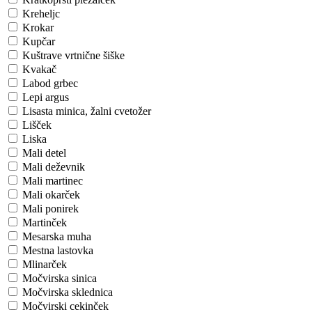
Kreheljc
Krokar
Kupčar
Kuštrave vrtnične šiške
Kvakač
Labod grbec
Lepi argus
Lisasta minica, žalni cvetožer
Lišček
Liska
Mali detel
Mali deževnik
Mali martinec
Mali okarček
Mali ponirek
Martinček
Mesarska muha
Mestna lastovka
Mlinarček
Močvirska sinica
Močvirska sklednica
Močvirski cekinček