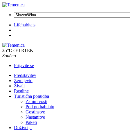
Lifehabitats
35°C
čETRTEK
Sončno
Prijavite se
Predstavitev
Zemljevid
Živali
Rastline
Turistična ponudba
Zanimivosti
Poti po habitatu
Gostinstvo
Nastanitve
Paketi
Doživetja