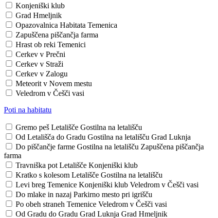
Konjeniški klub
Grad Hmeljnik
Opazovalnica Habitata Temenica
Zapuščena piščančja farma
Hrast ob reki Temenici
Cerkev v Prečni
Cerkev v Straži
Cerkev v Zalogu
Meteorit v Novem mestu
Veledrom v Češči vasi
Poti na habitatu
Gremo peš
Letališče
Gostilna na letališču
Od Letališča do Gradu
Gostilna na letališču
Grad Luknja
Do piščančje farme
Gostilna na letališču
Zapuščena piščančja
farma
Travniška pot
Letališče
Konjeniški klub
Kratko s kolesom
Letališče
Gostilna na letališču
Levi breg Temenice
Konjeniški klub
Veledrom v Češči vasi
Do mlake in nazaj
Parkirno mesto pri igrišču
Po obeh straneh Temenice
Veledrom v Češči vasi
Od Gradu do Gradu
Grad Luknja
Grad Hmeljnik