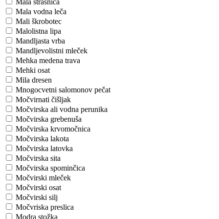
Mala strašnica
Mala vodna leča
Mali škrobotec
Malolistna lipa
Mandljasta vrba
Mandljevolistni mleček
Mehka medena trava
Mehki osat
Mila dresen
Mnogocvetni salomonov pečat
Močvirnati čišljak
Močvirska ali vodna perunika
Močvirska grebenuša
Močvirska krvomočnica
Močvirska lakota
Močvirska latovka
Močvirska sita
Močvirska spominčica
Močvirski mleček
Močvirski osat
Močvirski silj
Močvriska preslica
Modra stožka