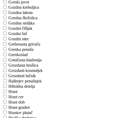
Gorski javor
Gozdna krebuljica
Gozdna lakota
Gozdna škržolica
Gozdna smiljka
Gozdni čišljak
Gozdni šaš
Gozdni sitec
Grebenasta grivača
Grenka penuša
Grenkoslad
Grmičasta kladonija
Grozdasta hrušica
Grozdasti kosmuljek
Grozdasti lučnik
Hallerjev penušnjek
Hibridna detelja
Hrast
Hrast cer
Hrast dob
Hrast graden
Hrastov plutač
Hruška drobnica