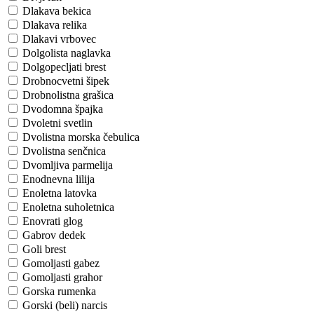
Dlakava bekica
Dlakava relika
Dlakavi vrbovec
Dolgolista naglavka
Dolgopecljati brest
Drobnocvetni šipek
Drobnolistna grašica
Dvodomna špajka
Dvoletni svetlin
Dvolistna morska čebulica
Dvolistna senčnica
Dvomljiva parmelija
Enodnevna lilija
Enoletna latovka
Enoletna suholetnica
Enovrati glog
Gabrov dedek
Goli brest
Gomoljasti gabez
Gomoljasti grahor
Gorska rumenka
Gorski (beli) narcis