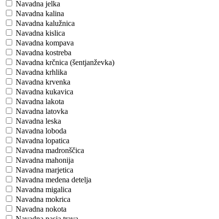
Navadna jelka
Navadna kalina
Navadna kalužnica
Navadna kislica
Navadna kompava
Navadna kostreba
Navadna krčnica (šentjanževka)
Navadna krhlika
Navadna krvenka
Navadna kukavica
Navadna lakota
Navadna latovka
Navadna leska
Navadna loboda
Navadna lopatica
Navadna madronščica
Navadna mahonija
Navadna marjetica
Navadna medena detelja
Navadna migalica
Navadna mokrica
Navadna nokota
Navadna pasja trava