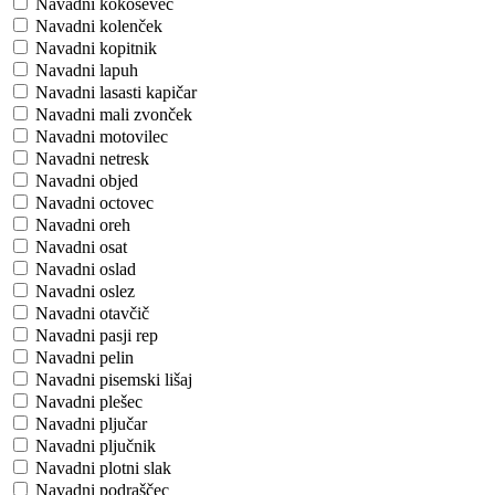
Navadni kokoševec
Navadni kolenček
Navadni kopitnik
Navadni lapuh
Navadni lasasti kapičar
Navadni mali zvonček
Navadni motovilec
Navadni netresk
Navadni objed
Navadni octovec
Navadni oreh
Navadni osat
Navadni oslad
Navadni oslez
Navadni otavčič
Navadni pasji rep
Navadni pelin
Navadni pisemski lišaj
Navadni plešec
Navadni pljučar
Navadni pljučnik
Navadni plotni slak
Navadni podraščec