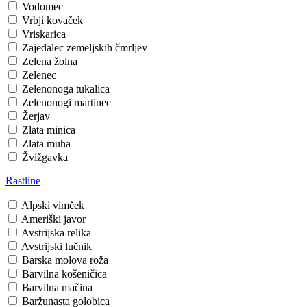
Vodomec
Vrbji kovaček
Vriskarica
Zajedalec zemeljskih čmrljev
Zelena žolna
Zelenec
Zelenonoga tukalica
Zelenonogi martinec
Žerjav
Zlata minica
Zlata muha
Žvižgavka
Rastline
Alpski vimček
Ameriški javor
Avstrijska relika
Avstrijski lučnik
Barska molova roža
Barvilna košeničica
Barvilna mačina
Baržunasta golobica