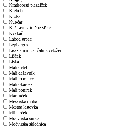
Kratkoprsti plezalček
Kreheljc
Krokar
Kupčar
Kuštrave vrtnične šiške
Kvakač
Labod grbec
Lepi argus
Lisasta minica, žalni cvetožer
Lišček
Liska
Mali detel
Mali deževnik
Mali martinec
Mali okarček
Mali ponirek
Martinček
Mesarska muha
Mestna lastovka
Mlinarček
Močvirska sinica
Močvirska sklednica