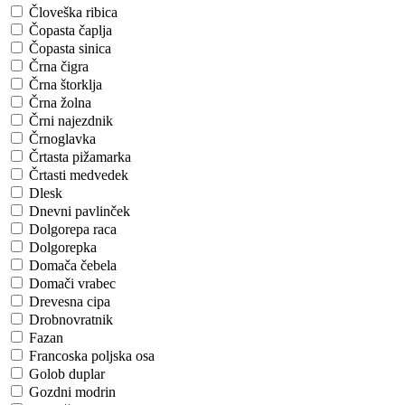
Človeška ribica
Čopasta čaplja
Čopasta sinica
Črna čigra
Črna štorklja
Črna žolna
Črni najezdnik
Črnoglavka
Črtasta pižamarka
Črtasti medvedek
Dlesk
Dnevni pavlinček
Dolgorepa raca
Dolgorepka
Domača čebela
Domači vrabec
Drevesna cipa
Drobnovratnik
Fazan
Francoska poljska osa
Golob duplar
Gozdni modrin