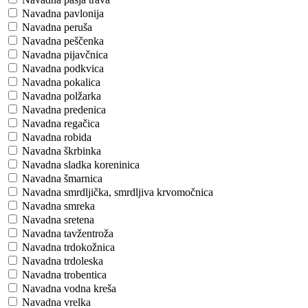
Navadna pavlonija
Navadna peruša
Navadna peščenka
Navadna pijavčnica
Navadna podkvica
Navadna pokalica
Navadna polžarka
Navadna predenica
Navadna regačica
Navadna robida
Navadna škrbinka
Navadna sladka koreninica
Navadna šmarnica
Navadna smrdljička, smrdljiva krvomočnica
Navadna smreka
Navadna sretena
Navadna tavžentroža
Navadna trdokožnica
Navadna trdoleska
Navadna trobentica
Navadna vodna kreša
Navadna vrelka