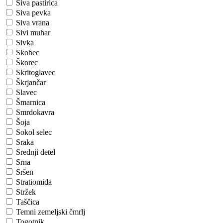
Siva pastirica
Siva pevka
Siva vrana
Sivi muhar
Sivka
Skobec
Škorec
Skritoglavec
Škrjančar
Slavec
Šmarnica
Smrdokavra
Šoja
Sokol selec
Sraka
Srednji detel
Srna
Sršen
Stratiomida
Stržek
Taščica
Temni zemeljski čmrlj
Togotnik