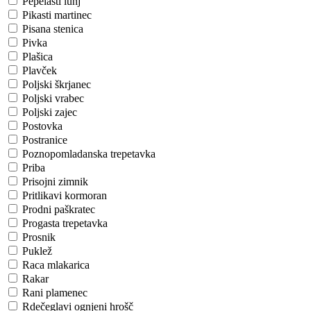
Pepelasti lunj
Pikasti martinec
Pisana stenica
Pivka
Plašica
Plavček
Poljski škrjanec
Poljski vrabec
Poljski zajec
Postovka
Postranice
Poznopomladanska trepetavka
Priba
Prisojni zimnik
Pritlikavi kormoran
Prodni paškratec
Progasta trepetavka
Prosnik
Puklež
Raca mlakarica
Rakar
Rani plamenec
Rdečeglavi ognjeni hrošč