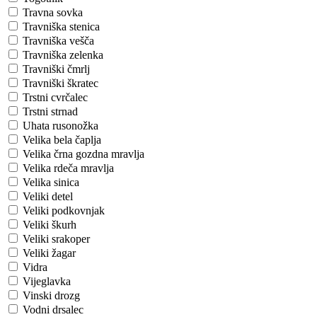
Travna sovka
Travniška stenica
Travniška vešča
Travniška zelenka
Travniški čmrlj
Travniški škratec
Trstni cvrčalec
Trstni strnad
Uhata rusonožka
Velika bela čaplja
Velika črna gozdna mravlja
Velika rdeča mravlja
Velika sinica
Veliki detel
Veliki podkovnjak
Veliki škurh
Veliki srakoper
Veliki žagar
Vidra
Vijeglavka
Vinski drozg
Vodni drsalec