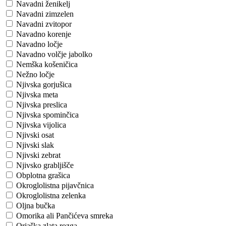
Navadni ženikelj
Navadni zimzelen
Navadni zvitopor
Navadno korenje
Navadno ločje
Navadno volčje jabolko
Nemška košeničica
Nežno ločje
Njivska gorjušica
Njivska meta
Njivska preslica
Njivska spominčica
Njivska vijolica
Njivski osat
Njivski slak
Njivski zebrat
Njivsko grabljišče
Obplotna grašica
Okroglolistna pijavčnica
Okroglolistna zelenka
Oljna bučka
Omorika ali Pančićeva smreka
Orjaška zlata rozga