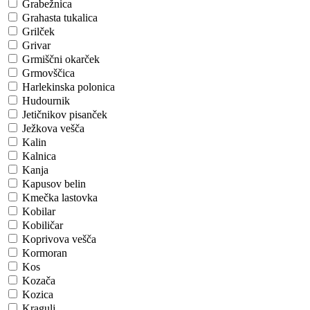
Grabežnica
Grahasta tukalica
Grilček
Grivar
Grmiščni okarček
Grmovščica
Harlekinska polonica
Hudournik
Jetičnikov pisanček
Ježkova vešča
Kalin
Kalnica
Kanja
Kapusov belin
Kmečka lastovka
Kobilar
Kobiličar
Koprivova vešča
Kormoran
Kos
Kozača
Kozica
Kragulj