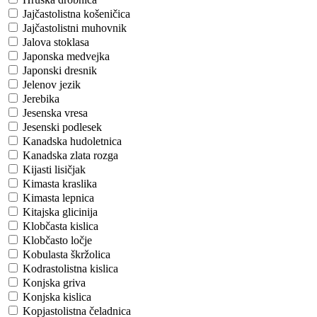
Jajčastolistna košeničica
Jajčastolistni muhovnik
Jalova stoklasa
Japonska medvejka
Japonski dresnik
Jelenov jezik
Jerebika
Jesenska vresa
Jesenski podlesek
Kanadska hudoletnica
Kanadska zlata rozga
Kijasti lisičjak
Kimasta kraslika
Kimasta lepnica
Kitajska glicinija
Klobčasta kislica
Klobčasto ločje
Kobulasta škržolica
Kodrastolistna kislica
Konjska griva
Konjska kislica
Kopjastolistna čeladnica