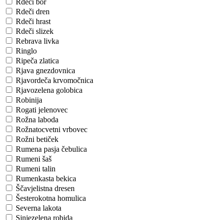
Rdeči bor
Rdeči dren
Rdeči hrast
Rdeči slizek
Rebrava livka
Ringlo
Ripeča zlatica
Rjava gnezdovnica
Rjavordeča krvomočnica
Rjavozelena golobica
Robinija
Rogati jelenovec
Rožna laboda
Rožnatocvetni vrbovec
Rožni betiček
Rumena pasja čebulica
Rumeni šaš
Rumeni talin
Rumenkasta bekica
Ščavjelistna dresen
Šesterokotna homulica
Severna lakota
Sinjezelena robida