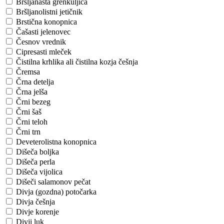
Bršljanasta grenkuljica
Bršljanolistni jetičnik
Brstična konopnica
Čašasti jelenovec
Česnov vrednik
Cipresasti mleček
Čistilna krhlika ali čistilna kozja češnja
Čremsa
Črna detelja
Črna jelša
Črni bezeg
Črni šaš
Črni teloh
Črni trn
Deveterolistna konopnica
Dišeča boljka
Dišeča perla
Dišeča vijolica
Dišeči salamonov pečat
Divja (gozdna) potočarka
Divja češnja
Divje korenje
Divji luk