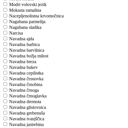
Modri volovski jezik
Mokasta ramalina
Nacepljenolistna krvomočnica
Nagubana parmelija
Nagubana sladika
Narcisa
Navadna ajda
Navadna barbica
Navadna barvilnica
Navadna božja milost
Navadna breza
Navadna bukev
Navadna cepilistka
Navadna česnovka
Navadna črnobina
Navadna črnoga
Navadna črnoglavka
Navadna dremota
Navadna glistovnica
Navadna grebenuša
Navadna ivanjščica
Navadna jastrebina