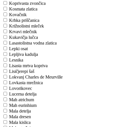
Koprivasta zvončica
Kosmata zlatica
Kovačnik
Krhka priščanica
Križnolistni mleček
Krvavi mlečnik
Kukavičja lučca
Lasastolistna vodna zlatica
Lepki osat
Lepljiva kadulja
Lesnika
Lisasta mrtva kopriva
Lisičjerepi šaš
Lokvanj Charles de Meurville
Lovkasta mrežnica
Lovorikovec
Lucerna detelja
Mah atrichum
Mah eurinhium
Mala detelja
Mala dresen
Mala kislica