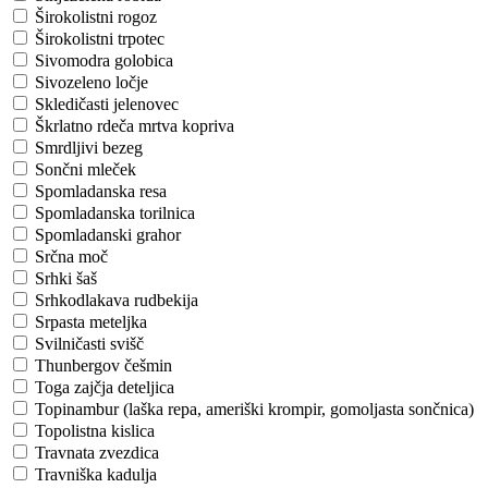
Širokolistni rogoz
Širokolistni trpotec
Sivomodra golobica
Sivozeleno ločje
Skledičasti jelenovec
Škrlatno rdeča mrtva kopriva
Smrdljivi bezeg
Sončni mleček
Spomladanska resa
Spomladanska torilnica
Spomladanski grahor
Srčna moč
Srhki šaš
Srhkodlakava rudbekija
Srpasta meteljka
Svilničasti svišč
Thunbergov češmin
Toga zajčja deteljica
Topinambur (laška repa, ameriški krompir, gomoljasta sončnica)
Topolistna kislica
Travnata zvezdica
Travniška kadulja