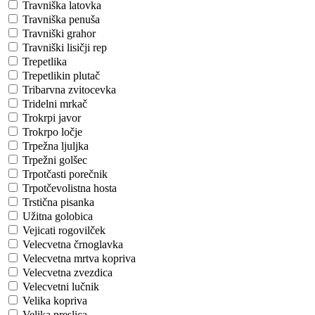
Travniška latovka
Travniška penuša
Travniški grahor
Travniški lisičji rep
Trepetlika
Trepetlikin plutač
Tribarvna zvitocevka
Tridelni mrkač
Trokrpi javor
Trokrpo ločje
Trpežna ljuljka
Trpežni golšec
Trpotčasti porečnik
Trpotčevolistna hosta
Trstična pisanka
Užitna golobica
Vejicati rogovilček
Velecvetna črnoglavka
Velecvetna mrtva kopriva
Velecvetna zvezdica
Velecvetni lučnik
Velika kopriva
Velika preslica