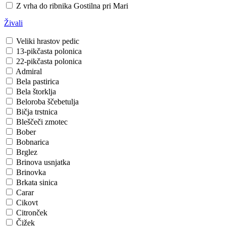
Z vrha do ribnika
Gostilna pri Mari
Živali
Veliki hrastov pedic
13-pikčasta polonica
22-pikčasta polonica
Admiral
Bela pastirica
Bela štorklja
Beloroba ščebetulja
Bičja trstnica
Bleščeči zmotec
Bober
Bobnarica
Brglez
Brinova usnjatka
Brinovka
Brkata sinica
Carar
Cikovt
Citronček
Čižek