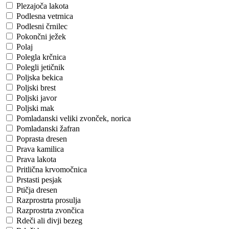
Plezajoča lakota
Podlesna vetrnica
Podlesni črnilec
Pokončni ježek
Polaj
Polegla krčnica
Polegli jetičnik
Poljska bekica
Poljski brest
Poljski javor
Poljski mak
Pomladanski veliki zvonček, norica
Pomladanski žafran
Poprasta dresen
Prava kamilica
Prava lakota
Pritlična krvomočnica
Prstasti pesjak
Ptičja dresen
Razprostrta prosulja
Razprostrta zvončica
Rdeči ali divji bezeg