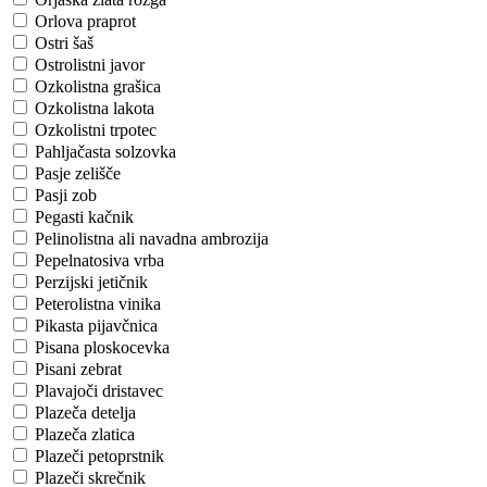
Orlova praprot
Ostri šaš
Ostrolistni javor
Ozkolistna grašica
Ozkolistna lakota
Ozkolistni trpotec
Pahljačasta solzovka
Pasje zelišče
Pasji zob
Pegasti kačnik
Pelinolistna ali navadna ambrozija
Pepelnatosiva vrba
Perzijski jetičnik
Peterolistna vinika
Pikasta pijavčnica
Pisana ploskocevka
Pisani zebrat
Plavajoči dristavec
Plazeča detelja
Plazeča zlatica
Plazeči petoprstnik
Plazeči skrečnik