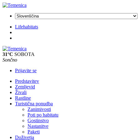
Lifehabitats
31°C
SOBOTA
Sončno
Prijavite se
Predstavitev
Zemljevid
Živali
Rastline
Turistična ponudba
Zanimivosti
Poti po habitatu
Gostinstvo
Nastanitve
Paketi
Doživetja