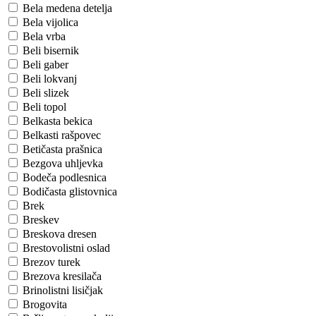
Bela medena detelja
Bela vijolica
Bela vrba
Beli bisernik
Beli gaber
Beli lokvanj
Beli slizek
Beli topol
Belkasta bekica
Belkasti rašpovec
Betičasta prašnica
Bezgova uhljevka
Bodeča podlesnica
Bodičasta glistovnica
Brek
Breskev
Breskova dresen
Brestovolistni oslad
Brezov turek
Brezova kresilača
Brinolistni lisičjak
Brogovita