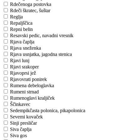
Rdečenoga postovka
Rdeči škratec, šuštar
Reglja
Repaljščica
Repni belin
Resavski pedic, navadni vresnik
Rjava čaplja
Rjava sneženka
Rjava usnjatka, jagodna stenica
Rjavi lunj
Rjavi srakoper
Rjavoprsi jež
Rjavovrati ponirek
Rumena debeloglavka
Rumeni strnad
Rumenoglavi kraljiček
Ščinkavec
Sedempikčasta polonica, pikapolonica
Severni kovaček
Sinji presličar
Siva čaplja
Siva gos