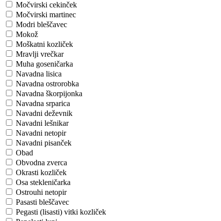
Močvirski cekinček
Močvirski martinec
Modri bleščavec
Mokož
Moškatni kozliček
Mravlji vrečkar
Muha goseničarka
Navadna lisica
Navadna ostrorobka
Navadna škorpijonka
Navadna srparica
Navadni deževnik
Navadni lešnikar
Navadni netopir
Navadni pisanček
Obad
Obvodna zverca
Okrasti kozliček
Osa stekleničarka
Ostrouhi netopir
Pasasti bleščavec
Pegasti (lisasti) vitki kozliček