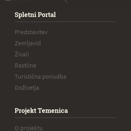
Spletni Portal
Predstavitev
Zemljevid
Živali
Rastline
Turistična ponudba
Doživetja
Projekt Temenica
O projektu